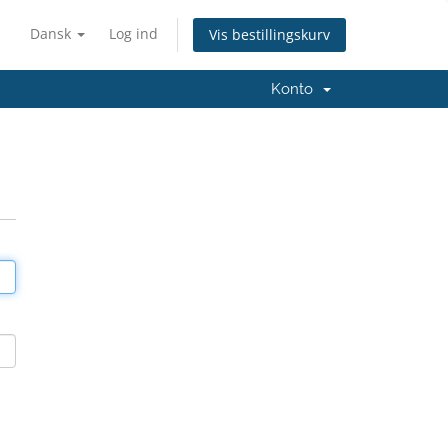
Dansk
Log ind
Vis bestillingskurv
Konto