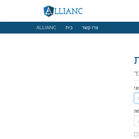
צרו קשר
בית
ALLIANC
ד
ני
מה