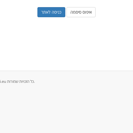
איפוס סיסמה
זכויות יוצרים © 2026 ALLIANC | www.allianc.eu | www.gps365.eu כל הזכויות שמורות.