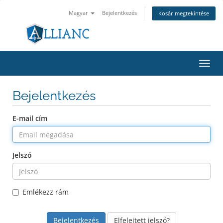
Magyar
Bejelentkezés
Kosár megtekintése
Váltá
a
navig
Bejelentkezés
E-mail cím
Jelszó
Emlékezz rám
Elfelejtett jelszó?