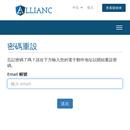
中文
登入
查看購物車
切
換
導
密碼重設
覽
忘記密碼了嗎？請在下方輸入您的電子郵件地址以開始重設密
碼。
Email 帳號
送出