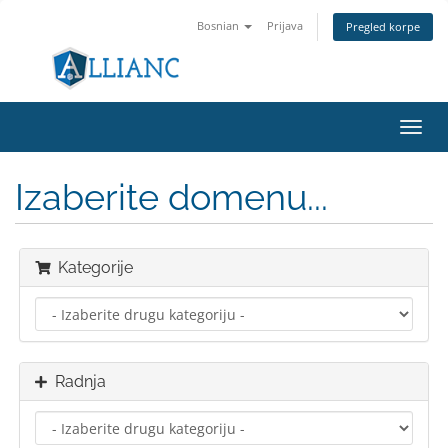
Bosnian
Prijava
Pregled korpe
Toggl
navig
Izaberite domenu...
Kategorije
Radnja