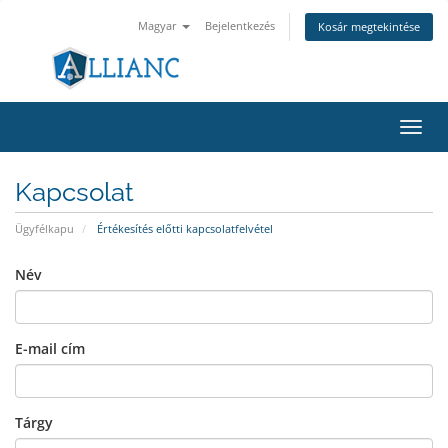
Magyar
Bejelentkezés
Kosár megtekintése
Váltá
a
navig
Kapcsolat
Ügyfélkapu
Értékesítés előtti kapcsolatfelvétel
Név
E-mail cím
Tárgy