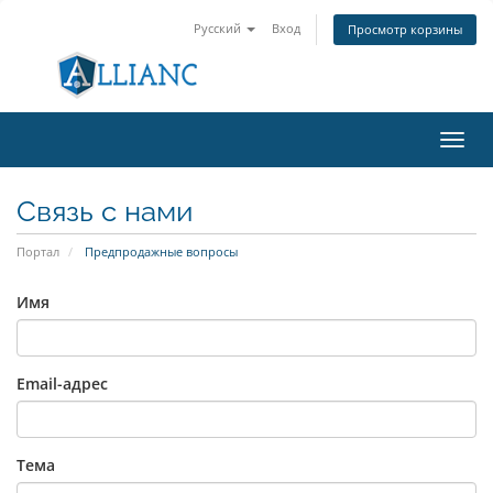
Русский
Вход
Просмотр корзины
Пере
нави
Связь с нами
Портал
Предпродажные вопросы
Имя
Email-адрес
Тема